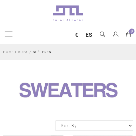
0
€
ES
HOME
/
ROPA
SUÉTERES